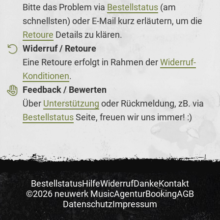
Bitte das Problem via
Bestellstatus
(am
schnellsten) oder E-Mail kurz erläutern, um die
Retoure
Details zu klären.
Widerruf / Retoure
Eine Retoure erfolgt in Rahmen der
Widerruf-
Konditionen
.
Feedback / Bewerten
Über
Unterstützung
oder Rückmeldung, zB. via
Bestellstatus
Seite, freuen wir uns immer! :)
Bestellstatus
Hilfe
Widerruf
Danke
Kontakt
©2026 neuwerk Music
Agentur
Booking
AGB
Datenschutz
Impressum