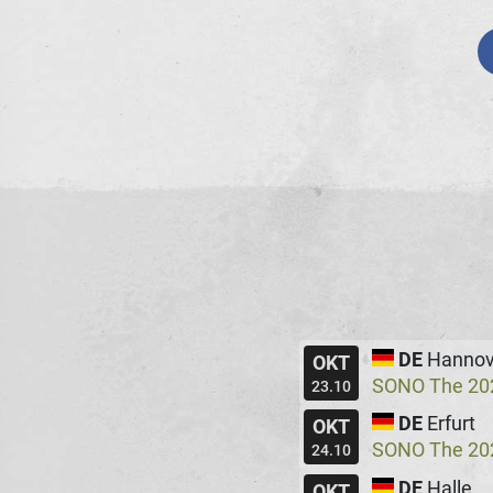
DE
Hannov
OKT
SONO The 20
23.10
DE
Erfurt
OKT
SONO The 20
24.10
DE
Halle
OKT