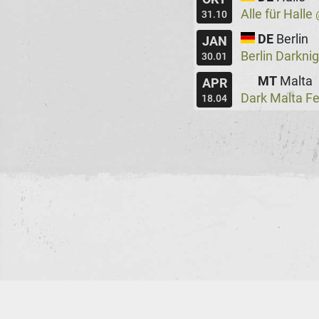
Alle für Halle
31.10
DE
Berlin
JAN
Berlin Darkni
30.01
MT
Malta
APR
Dark Malta Fe
18.04