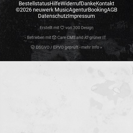
Bestellstatus
Hilfe
Widerruf
Danke
Kontakt
©2026 neuwerk Music
Agentur
Booking
AGB
Datenschutz
Impressum
Erstellt mit
von
300 Design
Betrieben mit
Care CMS
and
grüner IT
DSGVO / EPVO geprüft - mehr Info »