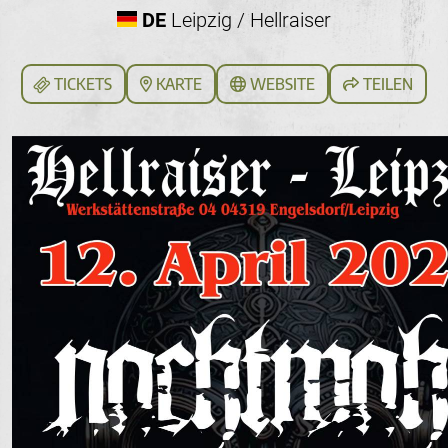
DE
Leipzig / Hellraiser
TICKETS
KARTE
WEBSITE
TEILEN