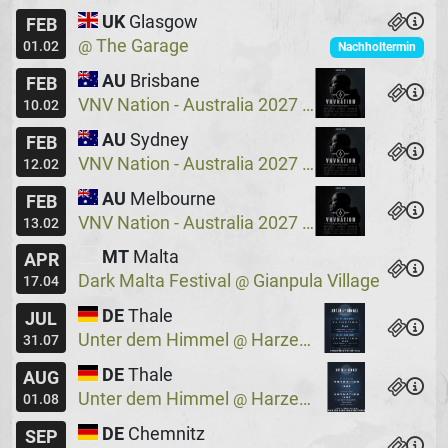
UK
Glasgow
FEB
The Garage
@
01.02
Nachholtermin
AU
Brisbane
FEB
VNV Nation - Australia 2027
Crowbar
@
10.02
AU
Sydney
FEB
VNV Nation - Australia 2027
Crowbar
@
12.02
AU
Melbourne
FEB
VNV Nation - Australia 2027
Max Watts
@
13.02
MT
Malta
APR
Dark Malta Festival
Gianpula Village
@
17.04
DE
Thale
JUL
Unter dem Himmel
Harzer Bergtheater
@
31.07
DE
Thale
AUG
Unter dem Himmel
Harzer Bergtheater
@
01.08
DE
Chemnitz
SEP