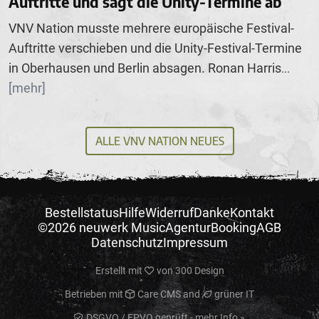
Auftritte und sagt die Unity-Termine ab
VNV Nation musste mehrere europäische Festival-
Auftritte verschieben und die Unity-Festival-Termine
in Oberhausen und Berlin absagen. Ronan Harris
...
[mehr]
ALLE VNV NATION NEUES
Bestellstatus
Hilfe
Widerruf
Danke
Kontakt
©2026 neuwerk Music
Agentur
Booking
AGB
Datenschutz
Impressum
Erstellt mit
von
300 Design
Betrieben mit
Care CMS
and
grüner IT
DSGVO / EPVO geprüft - mehr Info »