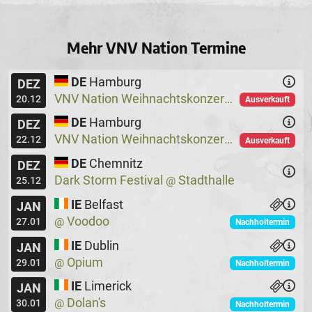
Mehr VNV Nation Termine
DE
Hamburg
DEZ
VNV Nation Weihnachtskonzerte
Logo
@
20.12
Ausverkauft
DE
Hamburg
DEZ
VNV Nation Weihnachtskonzerte
Logo
@
22.12
Ausverkauft
DE
Chemnitz
DEZ
Dark Storm Festival
Stadthalle
@
25.12
IE
Belfast
JAN
Voodoo
@
27.01
Nachholtermin
IE
Dublin
JAN
Opium
@
29.01
Nachholtermin
IE
Limerick
JAN
Dolan's
@
30.01
Nachholtermin