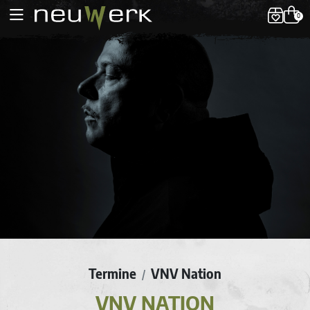
0
Termine
VNV Nation
/
VNV NATION