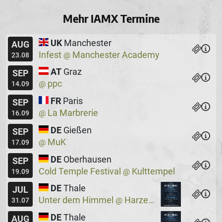
Mehr IAMX Termine
UK
Manchester
AUG
Infest
Manchester Academy
@
23.08
AT
Graz
SEP
ppc
@
14.09
FR
Paris
SEP
La Marbrerie
@
16.09
DE
Gießen
SEP
MuK
@
17.09
DE
Oberhausen
SEP
Cold Temple Festival
Kulttempel
@
19.09
DE
Thale
JUL
Unter dem Himmel
Harzer Bergtheater
@
31.07
DE
Thale
AUG