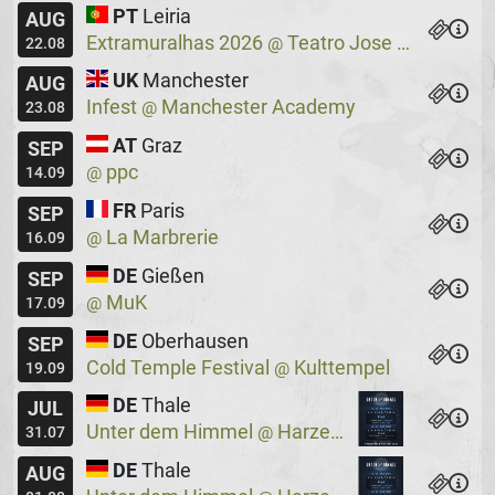
PT
Leiria
AUG
Extramuralhas 2026
Teatro Jose Lucio Da Silva
@
22.08
UK
Manchester
AUG
Infest
Manchester Academy
@
23.08
AT
Graz
SEP
ppc
@
14.09
FR
Paris
SEP
La Marbrerie
@
16.09
DE
Gießen
SEP
MuK
@
17.09
DE
Oberhausen
SEP
Cold Temple Festival
Kulttempel
@
19.09
DE
Thale
JUL
Unter dem Himmel
Harzer Bergtheater
@
31.07
DE
Thale
AUG