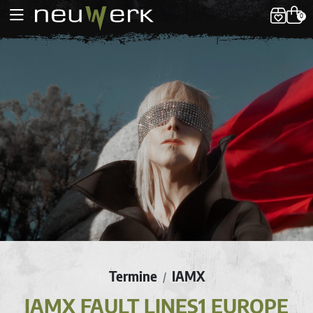
0
Termine
IAMX
/
IAMX FAULT LINES1 EUROPE