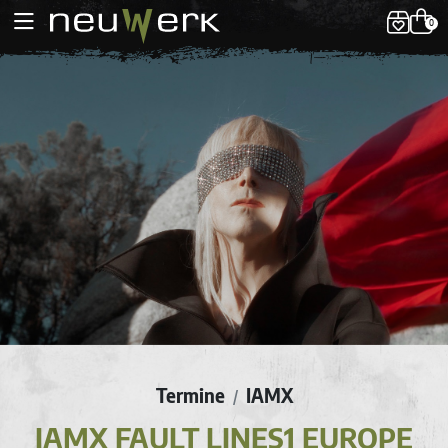
0
Termine
IAMX
/
IAMX FAULT LINES1 EUROPE