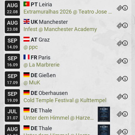
PT
Leiria
AUG
Extramuralhas 2026
Teatro Jose Lucio Da Silva
@
22.08
UK
Manchester
AUG
Infest
Manchester Academy
@
23.08
AT
Graz
SEP
ppc
@
14.09
FR
Paris
SEP
La Marbrerie
@
16.09
DE
Gießen
SEP
MuK
@
17.09
DE
Oberhausen
SEP
Cold Temple Festival
Kulttempel
@
19.09
DE
Thale
JUL
Unter dem Himmel
Harzer Bergtheater
@
31.07
DE
Thale
AUG