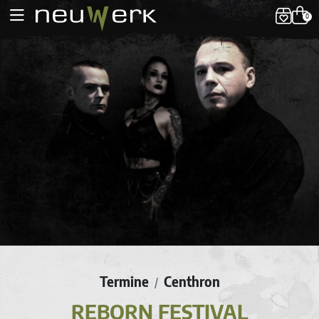
0
Termine
Centhron
/
REBORN FESTIVAL