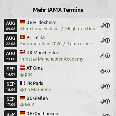
Mehr IAMX Termine
DE
Hildesheim
AUG
Mera Luna Festival
Flughafen Drispenstedt
@
09.08
PT
Leiria
AUG
Extramuralhas 2026
Teatro Jose Lucio Da Silva
@
22.08
UK
Manchester
AUG
Infest
Manchester Academy
@
23.08
AT
Graz
SEP
ppc
@
14.09
FR
Paris
SEP
La Marbrerie
@
16.09
DE
Gießen
SEP
MuK
@
17.09
DE
Oberhausen
SEP