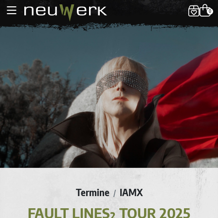
0
Termine
IAMX
/
FAULT LINES² TOUR 2025