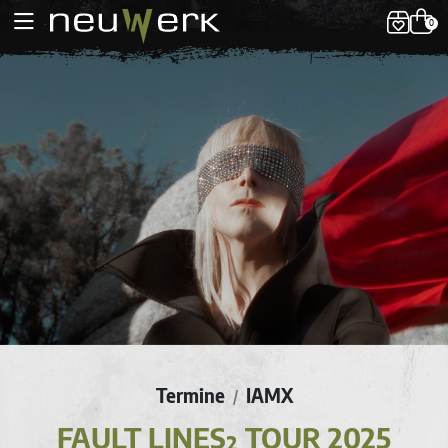
0
Termine
IAMX
/
FAULT LINES² TOUR 2025