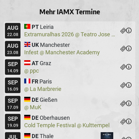
Mehr IAMX Termine
PT
Leiria
AUG
Extramuralhas 2026
Teatro Jose Lucio Da Silva
@
22.08
UK
Manchester
AUG
Infest
Manchester Academy
@
23.08
AT
Graz
SEP
ppc
@
14.09
FR
Paris
SEP
La Marbrerie
@
16.09
DE
Gießen
SEP
MuK
@
17.09
DE
Oberhausen
SEP
Cold Temple Festival
Kulttempel
@
19.09
DE
Thale
JUL