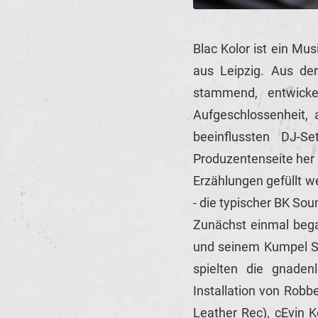
Blac Kolor ist ein Mu
aus Leipzig. Aus de
stammend, entwicke
Aufgeschlossenheit, 
beeinflussten DJ-S
Produzentenseite her s
Erzählungen gefüllt w
- die typischer BK Sou
Zunächst einmal bega
und seinem Kumpel Sq
spielten die gnadenl
Installation von Robb
Leather Rec), cEvin K