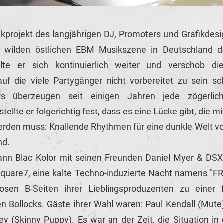
sikprojekt des langjährigen DJ, Promoters und Grafikdes
r wilden östlichen EBM Musikszene in Deutschland d
lte er sich kontinuierlich weiter und verschob di
auf die viele Partygänger nicht vorbereitet zu sein s
ets überzeugen seit einigen Jahren jede zögerl
tellte er folgerichtig fest, dass es eine Lücke gibt, die 
erden muss: Knallende Rhythmen für eine dunkle Welt vo
nd.
nn Blac Kolor mit seinen Freunden Daniel Myer & DSX
uare7, eine kalte Techno-induzierte Nacht namens "FR
osen B-Seiten ihrer Lieblingsproduzenten zu einer 
en Bollocks. Gäste ihrer Wahl waren: Paul Kendall (Mute
ey (Skinny Puppy). Es war an der Zeit, die Situation i