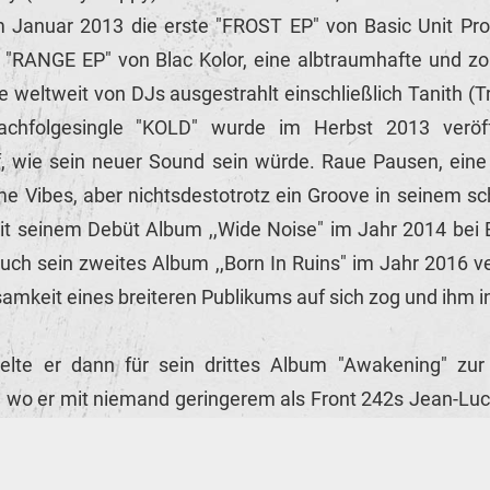
Januar 2013 die erste "FROST EP" von Basic Unit Produ
ie "RANGE EP" von Blac Kolor, eine albtraumhafte und z
e weltweit von DJs ausgestrahlt einschließlich Tanith (T
achfolgesingle "KOLD" wurde im Herbst 2013 veröff
 wie sein neuer Sound sein würde. Raue Pausen, ein
e Vibes, aber nichtsdestotrotz ein Groove in seinem s
it seinem Debüt Album ,,Wide Noise" im Jahr 2014 bei B
auch sein zweites Album ,,Born In Ruins" im Jahr 2016 ve
amkeit eines breiteren Publikums auf sich zog und ihm i
te er dann für sein drittes Album "Awakening" zur 
 wo er mit niemand geringerem als Front 242s Jean-L
Sommer 2018 folgte die Veröffentlichung der ,,Sacre
 ebenfalls bei dem in Berlin ansässigen Label, die "Exti