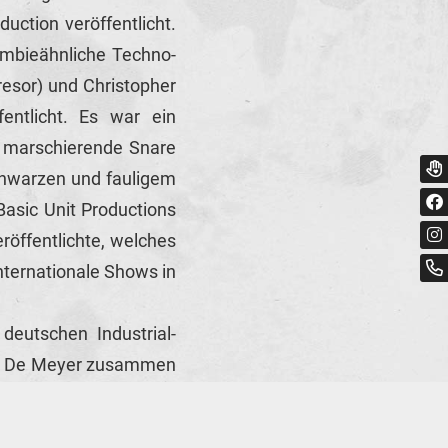
ction veröffentlicht.
ombieähnliche Techno-
resor) und Christopher
entlicht. Es war ein
e marschierende Snare
chwarzen und fauligem
asic Unit Productions
röffentlichte, welches
nternationale Shows in
deutschen Industrial-
uc De Meyer zusammen
d EP" bei Aufnahme +
nction EP".