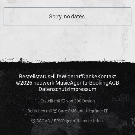
Sorry, no dates.
Bestellstatus
Hilfe
Widerruf
Danke
Kontakt
©2026 neuwerk Music
Agentur
Booking
AGB
Datenschutz
Impressum
Erstellt mit
von
300 Design
Betrieben mit
Care CMS
and
grüner IT
DSGVO / EPVO geprüft - mehr Info »