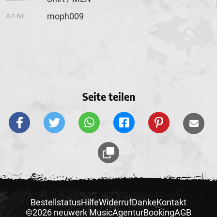
moph009
Art-Nr.
Seite teilen
Bestellstatus
Hilfe
Widerruf
Danke
Kontakt
©2026 neuwerk Music
Agentur
Booking
AGB