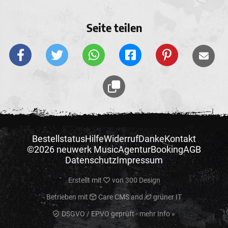
Seite teilen
Bestellstatus
Hilfe
Widerruf
Danke
Kontakt
©2026 neuwerk Music
Agentur
Booking
AGB
Datenschutz
Impressum
Erstellt mit
von
300 Design
Betrieben mit
Care CMS
and
grüner IT
DSGVO / EPVO geprüft - mehr Info »