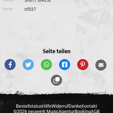
Shirt / GIRLIE
Section
nf037
Art-Nr.
Seite teilen
Bestellstatus
Hilfe
Widerruf
Danke
Kontakt
©2026 neuwerk Music
Agentur
Booking
AGB