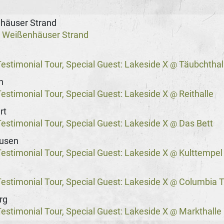
häuser Strand
Weißenhäuser Strand
@
stimonial Tour, Special Guest: Lakeside X
Täubchthal
@
n
stimonial Tour, Special Guest: Lakeside X
Reithalle
@
rt
stimonial Tour, Special Guest: Lakeside X
Das Bett
@
usen
stimonial Tour, Special Guest: Lakeside X
Kulttempel
@
stimonial Tour, Special Guest: Lakeside X
Columbia T
@
rg
stimonial Tour, Special Guest: Lakeside X
Markthalle
@