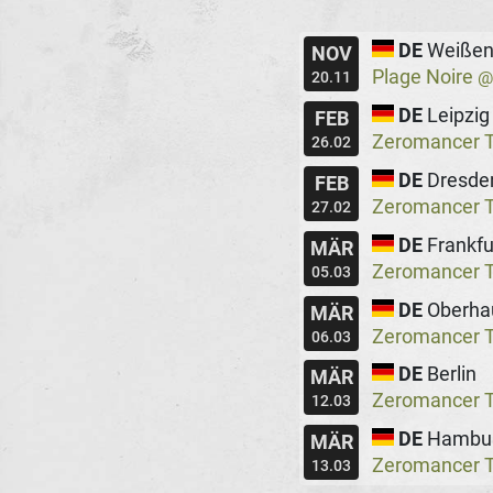
DE
Weißen
NOV
Plage Noire
20.11
DE
Leipzig
FEB
Zeromancer Te
26.02
DE
Dresde
FEB
Zeromancer Te
27.02
DE
Frankfu
MÄR
Zeromancer Te
05.03
DE
Oberha
MÄR
Zeromancer Te
06.03
DE
Berlin
MÄR
Zeromancer Te
12.03
DE
Hambu
MÄR
Zeromancer Te
13.03