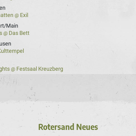
gen
hatten
Exil
@
rt/Main
ss
Das Bett
@
usen
ulttempel
ights
Festsaal Kreuzberg
@
Rotersand Neues