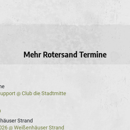
Mehr Rotersand Termine
he
Support
Club die Stadtmitte
@
n
häuser Strand
2026
Weißenhäuser Strand
@