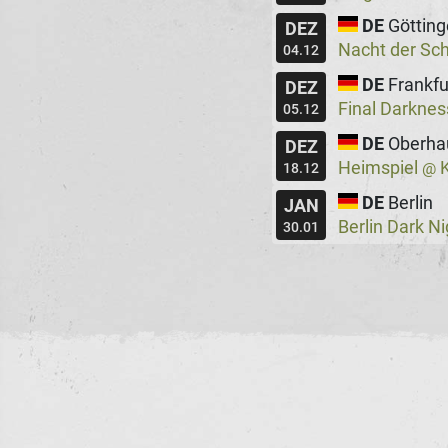
DE
Göttin
DEZ
Nacht der Sc
04.12
DE
Frankfu
DEZ
Final Darkne
05.12
DE
Oberha
DEZ
Heimspiel
K
@
18.12
DE
Berlin
JAN
Berlin Dark N
30.01