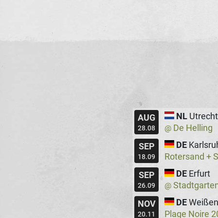
NL
Utrecht
AUG
De Helling
@
28.08
DE
Karlsru
SEP
Rotersand + 
18.09
DE
Erfurt
SEP
Stadtgarte
@
26.09
DE
Weißen
NOV
Plage Noire 
20.11