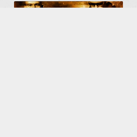
BRING DEINE FEUNDE ZU
ROTERSAND
I
n Kurz: Die Freunde seid Ihr - und bringt eure
Freunde mit! - Das Konzert mit Rotersand &
YMAY in Braunschweig / westand am 15.5.2026
wird
[mehr]
...
ALLE ROTERSAND NEUES