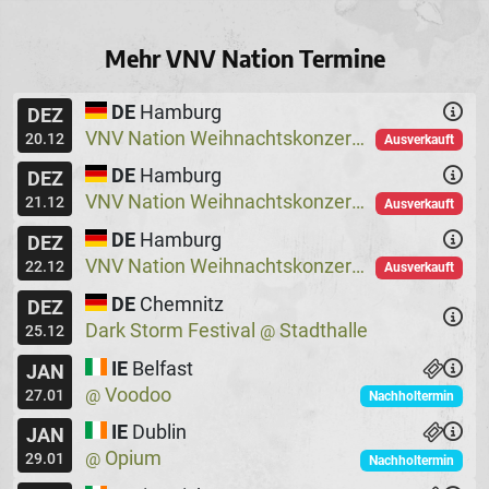
Mehr VNV Nation Termine
DE
Hamburg
DEZ
VNV Nation Weihnachtskonzerte
Logo
@
20.12
Ausverkauft
DE
Hamburg
DEZ
VNV Nation Weihnachtskonzerte
Logo
@
21.12
Ausverkauft
DE
Hamburg
DEZ
VNV Nation Weihnachtskonzerte
Logo
@
22.12
Ausverkauft
DE
Chemnitz
DEZ
Dark Storm Festival
Stadthalle
@
25.12
IE
Belfast
JAN
Voodoo
@
27.01
Nachholtermin
IE
Dublin
JAN
Opium
@
29.01
Nachholtermin