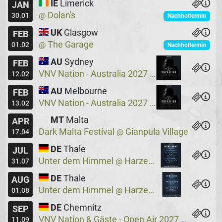
IE
Limerick
JAN
Dolan's
@
30.01
Nachholtermin
UK
Glasgow
FEB
The Garage
@
01.02
Nachholtermin
AU
Sydney
FEB
VNV Nation - Australia 2027
Crowbar
@
12.02
AU
Melbourne
FEB
VNV Nation - Australia 2027
Max Watts
@
13.02
MT
Malta
APR
Dark Malta Festival
Gianpula Village
@
17.04
DE
Thale
JUL
Unter dem Himmel
Harzer Bergtheater
@
31.07
DE
Thale
AUG
Unter dem Himmel
Harzer Bergtheater
@
01.08
DE
Chemnitz
SEP
VNV Nation & Gäste - Open Air 2027
Wassers
@
11.09