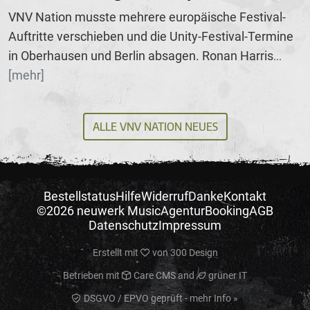
VNV Nation musste mehrere europäische Festival-
Auftritte verschieben und die Unity-Festival-Termine
in Oberhausen und Berlin absagen. Ronan Harris
...
[mehr]
ALLE VNV NATION NEUES
Bestellstatus
Hilfe
Widerruf
Danke
Kontakt
©2026 neuwerk Music
Agentur
Booking
AGB
Datenschutz
Impressum
Erstellt mit
von
300 Design
Betrieben mit
Care CMS
and
grüner IT
DSGVO / EPVO geprüft - mehr Info »