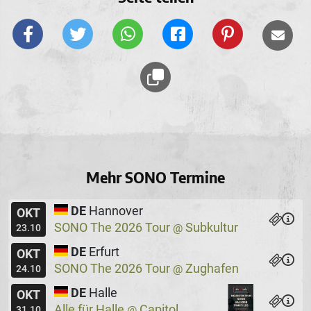
Mehr SONO Termine
DE
Hannover
OKT
SONO The 2026 Tour
Subkultur
@
23.10
DE
Erfurt
OKT
SONO The 2026 Tour
Zughafen
@
24.10
DE
Halle
OKT
Alle für Halle
Capitol
@
31.10