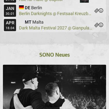
DE
Berlin
JAN
Berlin Darknights
Festsaal Kreuzberg
@
30.01
MT
Malta
APR
Dark Malta Festival 2027
Gianpula Village
@
18.04
SONO Neues