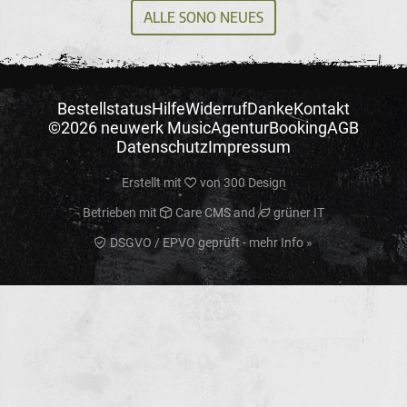
ALLE SONO NEUES
Bestellstatus
Hilfe
Widerruf
Danke
Kontakt
©2026 neuwerk Music
Agentur
Booking
AGB
Datenschutz
Impressum
Erstellt mit
von
300 Design
Betrieben mit
Care CMS
and
grüner IT
DSGVO / EPVO geprüft - mehr Info »