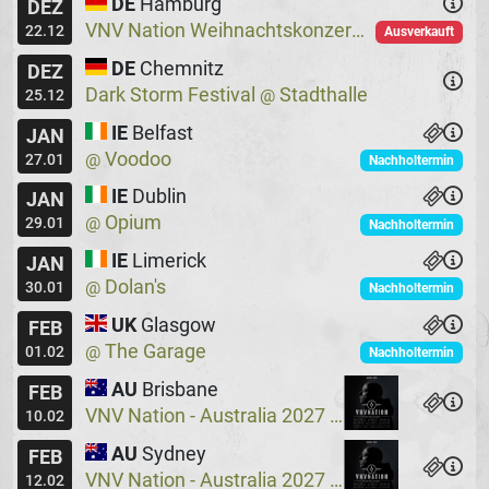
DE
Hamburg
DEZ
VNV Nation Weihnachtskonzerte
Logo
@
22.12
Ausverkauft
DE
Chemnitz
DEZ
Dark Storm Festival
Stadthalle
@
25.12
IE
Belfast
JAN
Voodoo
@
27.01
Nachholtermin
IE
Dublin
JAN
Opium
@
29.01
Nachholtermin
IE
Limerick
JAN
Dolan's
@
30.01
Nachholtermin
UK
Glasgow
FEB
The Garage
@
01.02
Nachholtermin
AU
Brisbane
FEB
VNV Nation - Australia 2027
Crowbar
@
10.02
AU
Sydney
FEB
VNV Nation - Australia 2027
Crowbar
@
12.02