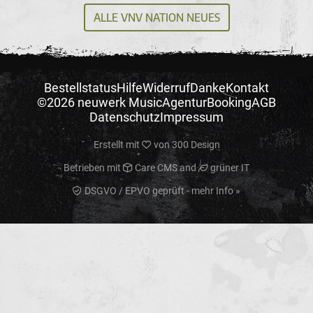
ALLE VNV NATION NEUES
Bestellstatus
Hilfe
Widerruf
Danke
Kontakt
©2026 neuwerk Music
Agentur
Booking
AGB
Datenschutz
Impressum
Erstellt mit
von
300 Design
Betrieben mit
Care CMS
and
grüner IT
DSGVO / EPVO geprüft - mehr Info »