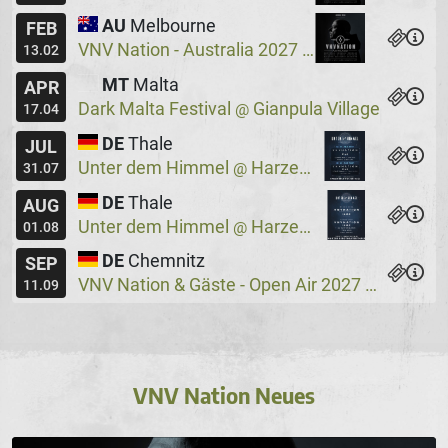
AU
Melbourne
FEB
VNV Nation - Australia 2027
Max Watts
@
13.02
MT
Malta
APR
Dark Malta Festival
Gianpula Village
@
17.04
DE
Thale
JUL
Unter dem Himmel
Harzer Bergtheater
@
31.07
DE
Thale
AUG
Unter dem Himmel
Harzer Bergtheater
@
01.08
DE
Chemnitz
SEP
VNV Nation & Gäste - Open Air 2027
Wassers
@
11.09
VNV Nation Neues