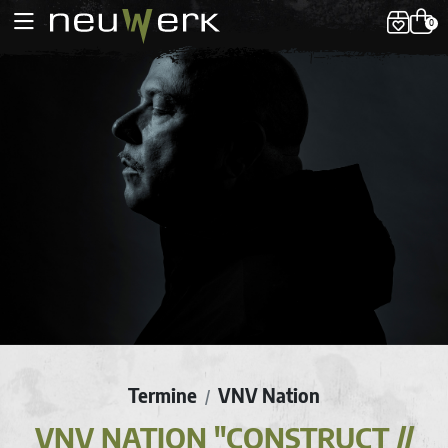
0
Termine
VNV Nation
/
VNV NATION "CONSTRUCT //