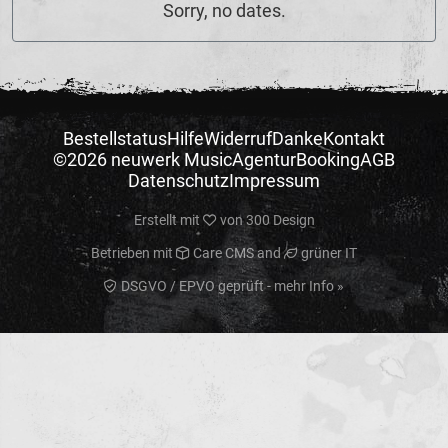
Sorry, no dates.
Bestellstatus
Hilfe
Widerruf
Danke
Kontakt
©2026 neuwerk Music
Agentur
Booking
AGB
Datenschutz
Impressum
Erstellt mit
von
300 Design
Betrieben mit
Care CMS
and
grüner IT
DSGVO / EPVO geprüft - mehr Info »