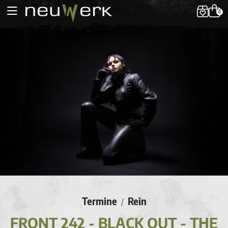
0
Termine
Rein
/
FRONT 242 - BLACK OUT - THE