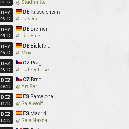
Stadtmitte
@
01.12
DE
Rüsselsheim
DEZ
Das Rind
@
03.12
DE
Bremen
DEZ
Lila Eule
@
05.12
DE
Bielefeld
DEZ
Movie
@
06.12
CZ
Prag
DEZ
Cafe V Lese
@
08.12
CZ
Brno
DEZ
Art Bar
@
09.12
ES
Barcelona
DEZ
Sala Wolf
@
11.12
ES
Madrid
DEZ
Sala Nazca
@
12.12