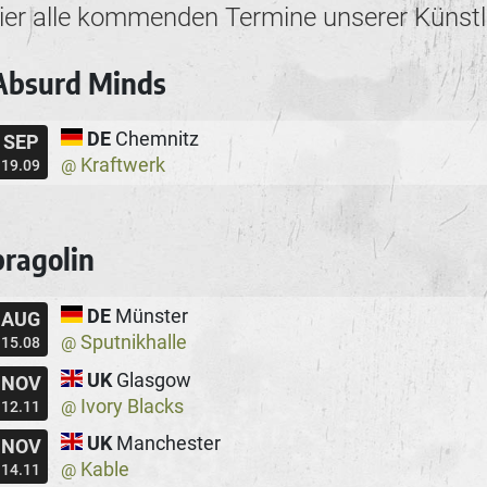
ier alle kommenden Termine unserer Künstl
Absurd Minds
DE
Chemnitz
SEP
Kraftwerk
@
19.09
bragolin
DE
Münster
AUG
Sputnikhalle
@
15.08
UK
Glasgow
NOV
Ivory Blacks
@
12.11
UK
Manchester
NOV
Kable
@
14.11