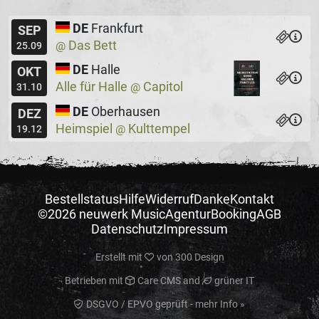
DE
Frankfurt
SEP
Das Bett
@
25.09
DE
Halle
OKT
Alle für Halle
Capitol
@
31.10
DE
Oberhausen
DEZ
Heimspiel
Kulttempel
@
19.12
Bestellstatus
Hilfe
Widerruf
Danke
Kontakt
©2026 neuwerk Music
Agentur
Booking
AGB
Datenschutz
Impressum
Erstellt mit
von
300 Design
Betrieben mit
Care CMS
and
grüner IT
DSGVO / EPVO geprüft - mehr Info »