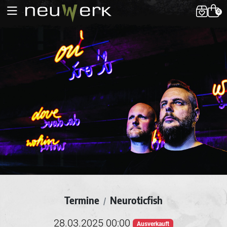
0
Termine
Neuroticfish
/
28.03.2025 00:00
Ausverkauft