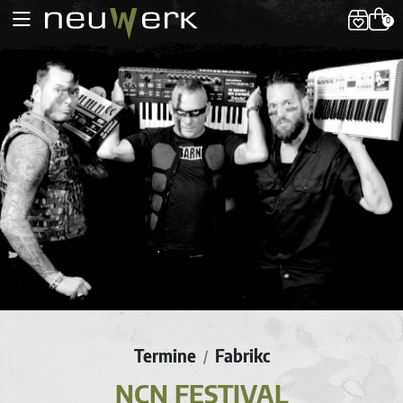
0
Termine
Fabrikc
/
NCN FESTIVAL