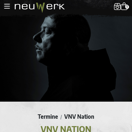
0
Termine
VNV Nation
/
VNV NATION