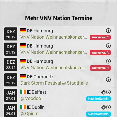
Mehr VNV Nation Termine
DE
Hamburg
DEZ
VNV Nation Weihnachtskonzerte
Logo
@
20.12
Ausverkauft
DE
Hamburg
DEZ
VNV Nation Weihnachtskonzerte
Logo
@
21.12
Ausverkauft
DE
Hamburg
DEZ
VNV Nation Weihnachtskonzerte
Logo
@
22.12
Ausverkauft
DE
Chemnitz
DEZ
Dark Storm Festival
Stadthalle
@
25.12
IE
Belfast
JAN
Voodoo
@
27.01
Nachholtermin
IE
Dublin
JAN
Opium
@
29.01
Nachholtermin