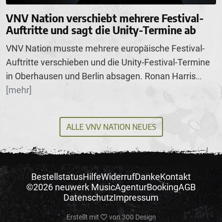
VNV Nation verschiebt mehrere Festival-
Auftritte und sagt die Unity-Termine ab
VNV Nation musste mehrere europäische Festival-
Auftritte verschieben und die Unity-Festival-Termine
in Oberhausen und Berlin absagen. Ronan Harris
...
[mehr]
ALLE VNV NATION NEUES
Bestellstatus
Hilfe
Widerruf
Danke
Kontakt
©2026 neuwerk Music
Agentur
Booking
AGB
Datenschutz
Impressum
Erstellt mit
von
300 Design