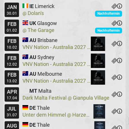
IE
Limerick
JAN
Dolan's
@
30.01
Nachholtermin
UK
Glasgow
FEB
The Garage
@
01.02
Nachholtermin
AU
Brisbane
FEB
VNV Nation - Australia 2027
Crowbar
@
10.02
AU
Sydney
FEB
VNV Nation - Australia 2027
Crowbar
@
12.02
AU
Melbourne
FEB
VNV Nation - Australia 2027
Max Watts
@
13.02
MT
Malta
APR
Dark Malta Festival
Gianpula Village
@
17.04
DE
Thale
JUL
Unter dem Himmel
Harzer Bergtheater
@
31.07
DE
Thale
AUG