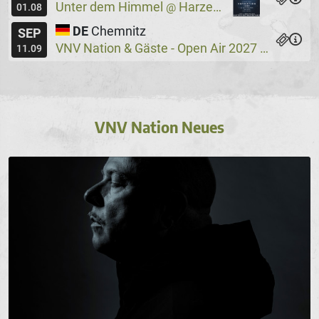
Unter dem Himmel
Harzer Bergtheater
@
01.08
DE
Chemnitz
SEP
VNV Nation & Gäste - Open Air 2027
Wassers
@
11.09
VNV Nation Neues