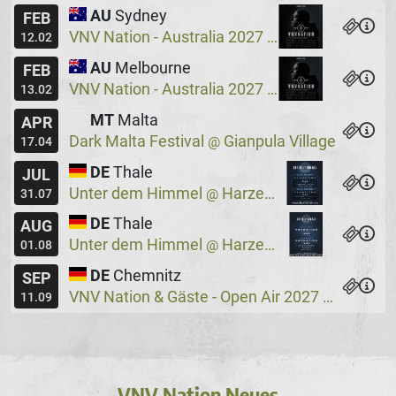
AU
Sydney
FEB
VNV Nation - Australia 2027
Crowbar
@
12.02
AU
Melbourne
FEB
VNV Nation - Australia 2027
Max Watts
@
13.02
MT
Malta
APR
Dark Malta Festival
Gianpula Village
@
17.04
DE
Thale
JUL
Unter dem Himmel
Harzer Bergtheater
@
31.07
DE
Thale
AUG
Unter dem Himmel
Harzer Bergtheater
@
01.08
DE
Chemnitz
SEP
VNV Nation & Gäste - Open Air 2027
Wassers
@
11.09
VNV Nation Neues