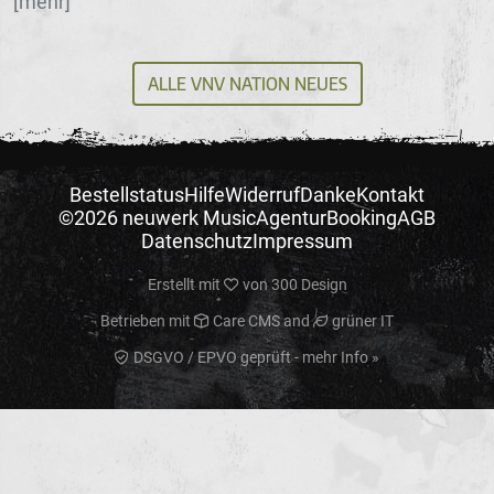
[mehr]
ALLE VNV NATION NEUES
Bestellstatus
Hilfe
Widerruf
Danke
Kontakt
©2026 neuwerk Music
Agentur
Booking
AGB
Datenschutz
Impressum
Erstellt mit
von
300 Design
Betrieben mit
Care CMS
and
grüner IT
DSGVO / EPVO geprüft - mehr Info »