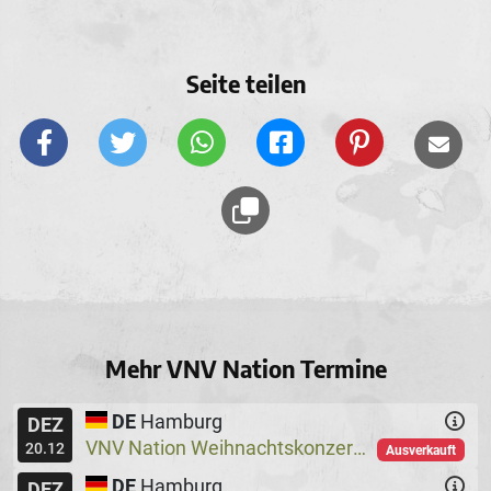
Seite teilen
Mehr VNV Nation Termine
DE
Hamburg
DEZ
VNV Nation Weihnachtskonzerte
Logo
@
20.12
Ausverkauft
DE
Hamburg
DEZ