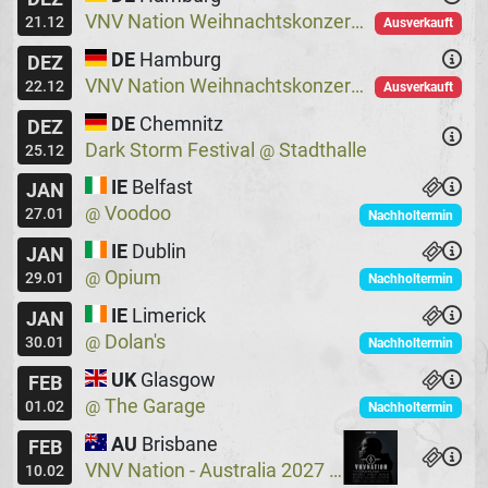
VNV Nation Weihnachtskonzerte
Logo
@
21.12
Ausverkauft
DE
Hamburg
DEZ
VNV Nation Weihnachtskonzerte
Logo
@
22.12
Ausverkauft
DE
Chemnitz
DEZ
Dark Storm Festival
Stadthalle
@
25.12
IE
Belfast
JAN
Voodoo
@
27.01
Nachholtermin
IE
Dublin
JAN
Opium
@
29.01
Nachholtermin
IE
Limerick
JAN
Dolan's
@
30.01
Nachholtermin
UK
Glasgow
FEB
The Garage
@
01.02
Nachholtermin
AU
Brisbane
FEB
VNV Nation - Australia 2027
Crowbar
@
10.02