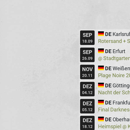
DE
Karlsru
SEP
Rotersand + 
18.09
DE
Erfurt
SEP
Stadtgarte
@
26.09
DE
Weißen
NOV
Plage Noire 
20.11
DE
Göttin
DEZ
Nacht der Sc
04.12
DE
Frankfu
DEZ
Final Darkne
05.12
DE
Oberha
DEZ
Heimspiel
K
@
18.12