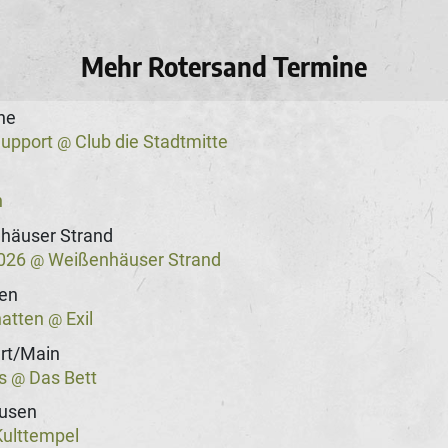
Mehr Rotersand Termine
he
Support
Club die Stadtmitte
@
n
häuser Strand
2026
Weißenhäuser Strand
@
gen
hatten
Exil
@
rt/Main
ss
Das Bett
@
usen
ulttempel