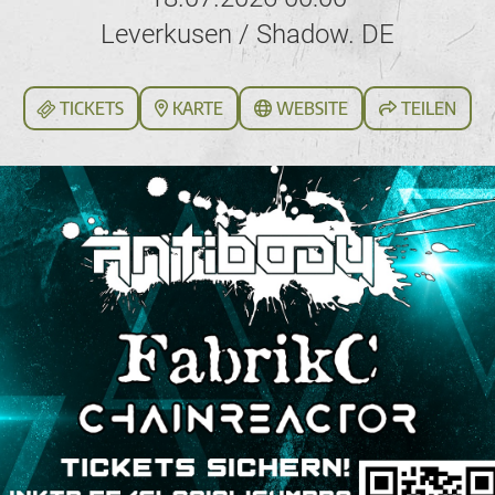
Leverkusen / Shadow. DE
TICKETS
KARTE
WEBSITE
TEILEN