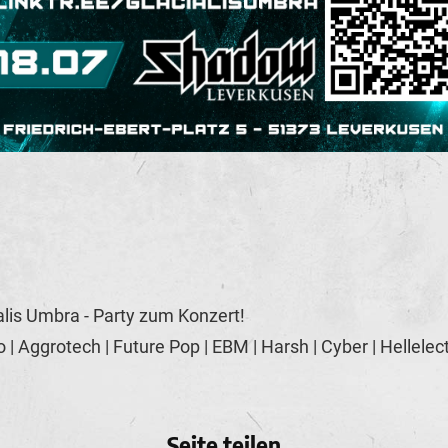
alis Umbra - Party zum Konzert!
ro | Aggrotech | Future Pop | EBM | Harsh | Cyber | Hellelec
Seite teilen