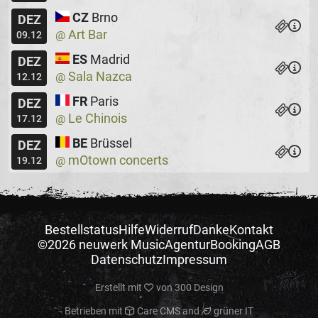
CZ
Brno
DEZ
Art Bar
@
09.12
ES
Madrid
DEZ
Sala Nazca
@
12.12
FR
Paris
DEZ
Le Chinois
@
17.12
BE
Brüssel
DEZ
mOtown concerts
@
19.12
Bestellstatus
Hilfe
Widerruf
Danke
Kontakt
©2026 neuwerk Music
Agentur
Booking
AGB
Datenschutz
Impressum
Erstellt mit
von
300 Design
Betrieben mit
Care CMS
and
grüner IT