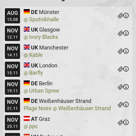
DE
Münster
AUG
Sputnikhalle
@
15.08
UK
Glasgow
NOV
Ivory Blacks
@
12.11
UK
Manchester
NOV
Kable
@
14.11
UK
London
NOV
Barfly
@
15.11
DE
Berlin
NOV
Urban Spree
@
19.11
DE
Weißenhäuser Strand
NOV
Plage Noire
Weißenhäuser Strand
@
21.11
AT
Graz
NOV
ppc
@
25.11