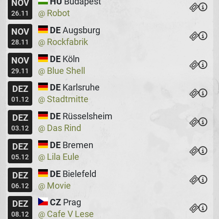
HU
Budapest
NOV
Robot
@
26.11
DE
Augsburg
NOV
Rockfabrik
@
28.11
DE
Köln
NOV
Blue Shell
@
29.11
DE
Karlsruhe
DEZ
Stadtmitte
@
01.12
DE
Rüsselsheim
DEZ
Das Rind
@
03.12
DE
Bremen
DEZ
Lila Eule
@
05.12
DE
Bielefeld
DEZ
Movie
@
06.12
CZ
Prag
DEZ
Cafe V Lese
@
08.12