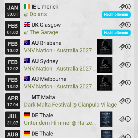
IE
Limerick
JAN
Dolan's
@
30.01
Nachholtermin
UK
Glasgow
FEB
The Garage
@
01.02
Nachholtermin
AU
Brisbane
FEB
VNV Nation - Australia 2027
Crowbar
@
10.02
AU
Sydney
FEB
VNV Nation - Australia 2027
Crowbar
@
12.02
AU
Melbourne
FEB
VNV Nation - Australia 2027
Max Watts
@
13.02
MT
Malta
APR
Dark Malta Festival
Gianpula Village
@
17.04
DE
Thale
JUL
Unter dem Himmel
Harzer Bergtheater
@
31.07
DE
Thale
AUG