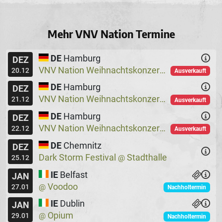
Mehr VNV Nation Termine
DE
Hamburg
DEZ
VNV Nation Weihnachtskonzerte
Logo
@
20.12
Ausverkauft
DE
Hamburg
DEZ
VNV Nation Weihnachtskonzerte
Logo
@
21.12
Ausverkauft
DE
Hamburg
DEZ
VNV Nation Weihnachtskonzerte
Logo
@
22.12
Ausverkauft
DE
Chemnitz
DEZ
Dark Storm Festival
Stadthalle
@
25.12
IE
Belfast
JAN
Voodoo
@
27.01
Nachholtermin
IE
Dublin
JAN
Opium
@
29.01
Nachholtermin