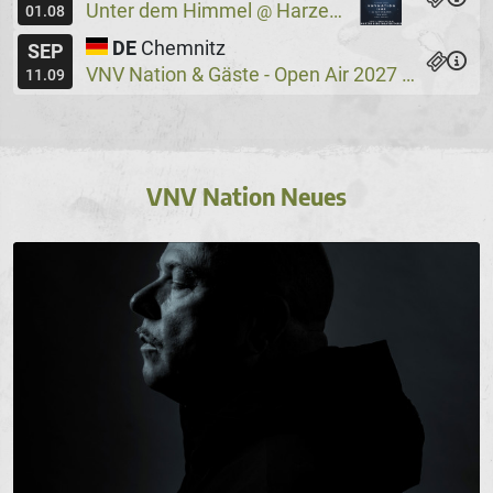
Unter dem Himmel
Harzer Bergtheater
@
01.08
DE
Chemnitz
SEP
VNV Nation & Gäste - Open Air 2027
Wassers
@
11.09
VNV Nation Neues