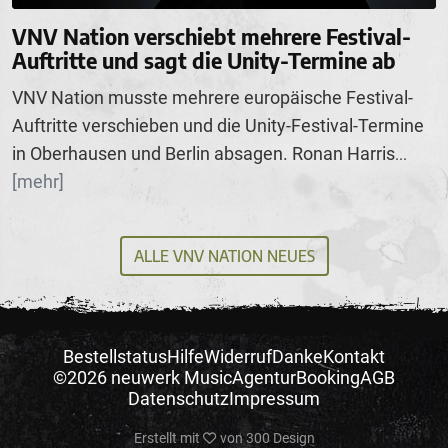
VNV Nation verschiebt mehrere Festival-
Auftritte und sagt die Unity-Termine ab
VNV Nation musste mehrere europäische Festival-
Auftritte verschieben und die Unity-Festival-Termine
in Oberhausen und Berlin absagen. Ronan Harris
...
[mehr]
ALLE VNV NATION NEUES
Bestellstatus
Hilfe
Widerruf
Danke
Kontakt
©2026 neuwerk Music
Agentur
Booking
AGB
Datenschutz
Impressum
Erstellt mit
von
300 Design