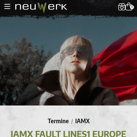
0
Termine
IAMX
/
IAMX FAULT LINES1 EUROPE