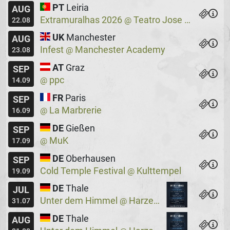
PT
Leiria
AUG
Extramuralhas 2026
Teatro Jose Lucio Da Silva
@
22.08
UK
Manchester
AUG
Infest
Manchester Academy
@
23.08
AT
Graz
SEP
ppc
@
14.09
FR
Paris
SEP
La Marbrerie
@
16.09
DE
Gießen
SEP
MuK
@
17.09
DE
Oberhausen
SEP
Cold Temple Festival
Kulttempel
@
19.09
DE
Thale
JUL
Unter dem Himmel
Harzer Bergtheater
@
31.07
DE
Thale
AUG