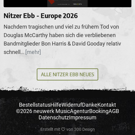
Nitzer Ebb - Europe 2026
Nachdem tragischen und viel zu frühem Tod von
Douglas McCarthy haben sich die verbliebenen
Bandmitglieder Bon Harris & David Gooday relativ
schnell
[mehr]
...
ALLE NITZER EBB NEUES
Bestellstatus
Hilfe
Widerruf
Danke
Kontakt
©2026 neuwerk Music
Agentur
Booking
AGB
Datenschutz
Impressum
Erstellt mit
von
300 Design