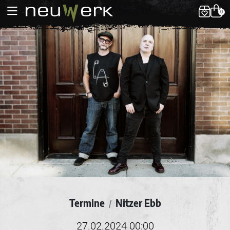
0
Termine
Nitzer Ebb
/
27.02.2024 00:00