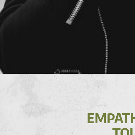
EMPATH
TOU