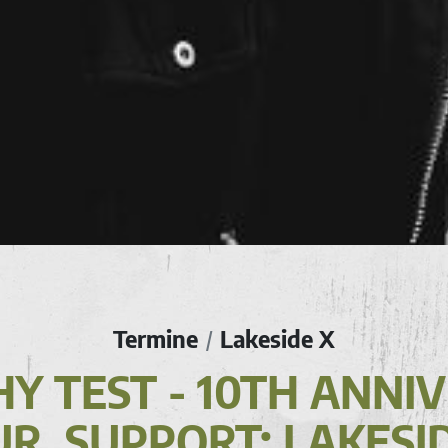
Termine
Lakeside X
/
Y TEST - 10TH ANNI
R, SUPPORT: LAKESI