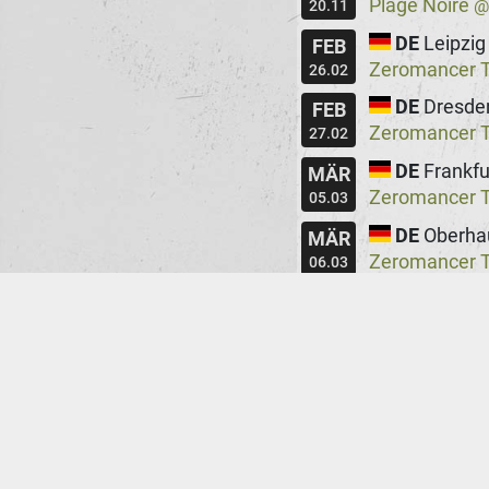
Plage Noire
20.11
DE
Leipzig
FEB
Zeromancer Te
26.02
DE
Dresde
FEB
Zeromancer Te
27.02
DE
Frankfu
MÄR
Zeromancer Te
05.03
DE
Oberha
MÄR
Zeromancer Te
06.03
DE
Berlin
MÄR
Zeromancer Te
12.03
DE
Hambu
MÄR
Zeromancer Te
13.03