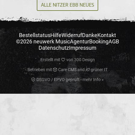
ALLE NITZER EBB NEUES
Bestellstatus
Hilfe
Widerruf
Danke
Kontakt
©2026 neuwerk Music
Agentur
Booking
AGB
Datenschutz
Impressum
Erstellt mit
von
300 Design
Betrieben mit
Care CMS
and
grüner IT
DSGVO / EPVO geprüft - mehr Info »