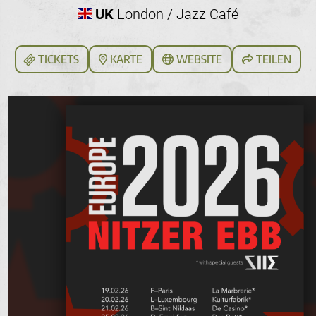
UK
London / Jazz Café
TICKETS
KARTE
WEBSITE
TEILEN