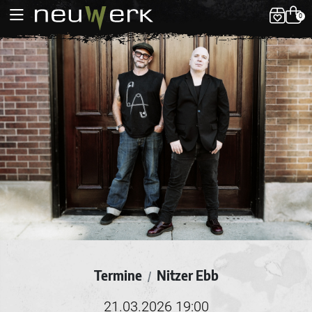
0
Termine
Nitzer Ebb
/
21.03.2026 19:00