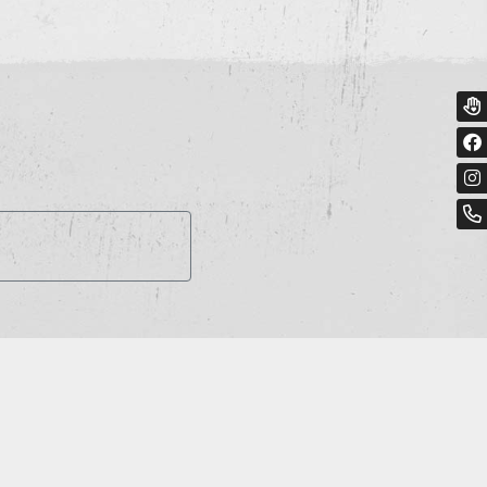
essum
geprüft - mehr Info »