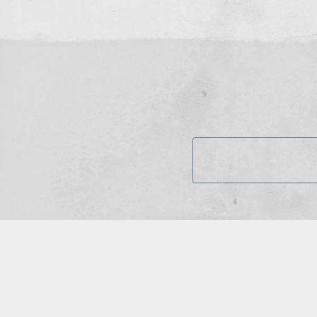
©202
Erstellt mit
von
300