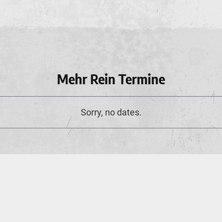
Mehr Rein Termine
Sorry, no dates.
Bestellstatus
Hilfe
Widerruf
Danke
Kontakt
6 neuwerk Music
Agentur
Booking
AGB
Datenschutz
Impr
 Design
·
Betrieben mit
Care CMS
and
grüner IT
·
DSGVO / EPVO 