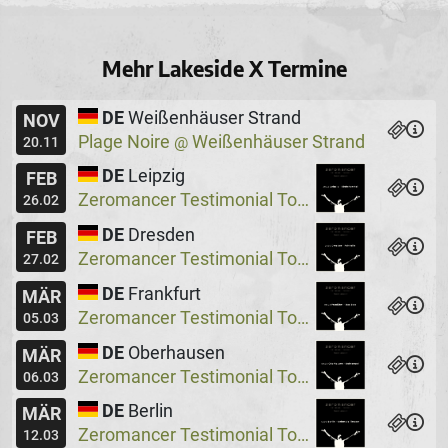
Mehr Lakeside X Termine
DE
Weißenhäuser Strand
NOV
Plage Noire
Weißenhäuser Strand
@
20.11
DE
Leipzig
FEB
Zeromancer Testimonial Tour, Special Guest: Lakeside X
26.02
DE
Dresden
FEB
Zeromancer Testimonial Tour, Special Guest: Lakeside X
27.02
DE
Frankfurt
MÄR
Zeromancer Testimonial Tour, Special Guest: Lakeside X
05.03
DE
Oberhausen
MÄR
Zeromancer Testimonial Tour, Special Guest: Lakeside X
06.03
DE
Berlin
MÄR
Zeromancer Testimonial Tour, Special Guest: Lakeside X
12.03