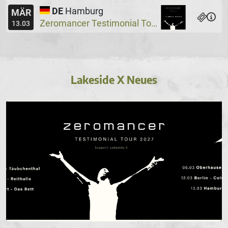
DE
Hamburg
MÄR
Zeromancer Testimonial Tour, Special Guest: Lakeside X
13.03
Lakeside X Neues