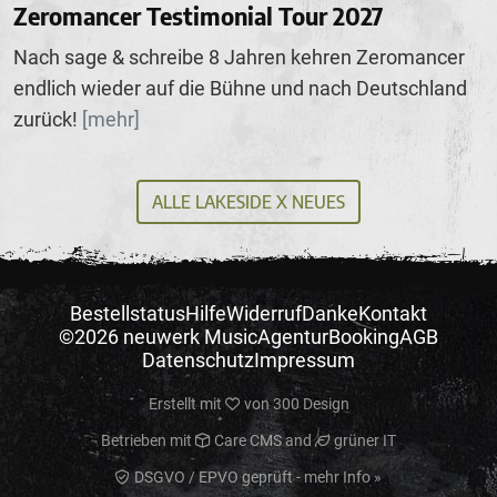
Zeromancer Testimonial Tour 2027
Nach sage & schreibe 8 Jahren kehren Zeromancer
endlich wieder auf die Bühne und nach Deutschland
zurück!
[mehr]
ALLE LAKESIDE X NEUES
Bestellstatus
Hilfe
Widerruf
Danke
Kontakt
©2026 neuwerk Music
Agentur
Booking
AGB
Datenschutz
Impressum
Erstellt mit
von
300 Design
Betrieben mit
Care CMS
and
grüner IT
DSGVO / EPVO geprüft - mehr Info »