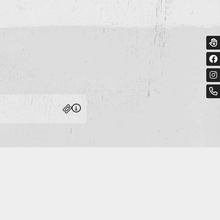
essum
geprüft - mehr Info »