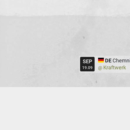
DE
Chemni
SEP
Kraftwerk
@
19.09
©202
Erstellt mit
von
300