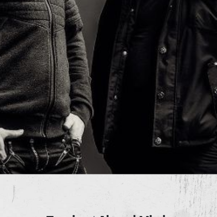
Termine
Absurd Minds
/