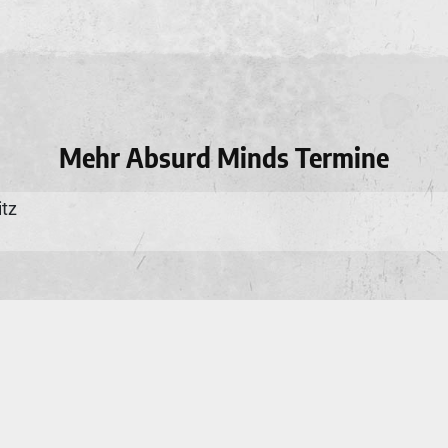
Mehr Absurd Minds Termine
tz
Bestellstatus
Hilfe
Widerruf
Danke
Kontakt
6 neuwerk Music
Agentur
Booking
AGB
Datenschutz
Impr
 Design
·
Betrieben mit
Care CMS
and
grüner IT
·
DSGVO / EPVO 