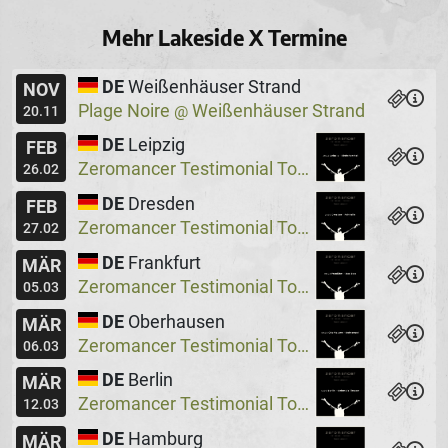
Mehr Lakeside X Termine
DE
Weißenhäuser Strand
NOV
Plage Noire
Weißenhäuser Strand
@
20.11
DE
Leipzig
FEB
Zeromancer Testimonial Tour, Special Guest: Lakeside X
26.02
DE
Dresden
FEB
Zeromancer Testimonial Tour, Special Guest: Lakeside X
27.02
DE
Frankfurt
MÄR
Zeromancer Testimonial Tour, Special Guest: Lakeside X
05.03
DE
Oberhausen
MÄR
Zeromancer Testimonial Tour, Special Guest: Lakeside X
06.03
DE
Berlin
MÄR
Zeromancer Testimonial Tour, Special Guest: Lakeside X
12.03
DE
Hamburg
MÄR