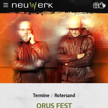
0
Termine
Rotersand
/
ORUS FEST