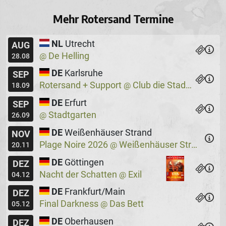
Mehr Rotersand Termine
NL
Utrecht
AUG
De Helling
@
28.08
DE
Karlsruhe
SEP
Rotersand + Support
Club die Stadtmitte
@
18.09
DE
Erfurt
SEP
Stadtgarten
@
26.09
DE
Weißenhäuser Strand
NOV
Plage Noire 2026
Weißenhäuser Strand
@
20.11
DE
Göttingen
DEZ
Nacht der Schatten
Exil
@
04.12
DE
Frankfurt/Main
DEZ
Final Darkness
Das Bett
@
05.12
DE
Oberhausen
DEZ