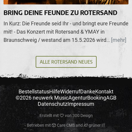
BRING DEINE FEUNDE ZU ROTERSAND
In Kurz: Die Freunde seid Ihr - und bringt eure Freunde
mit! - Das Konzert mit Rotersand & YMAY in
Braunschweig / westand am 15.5.2026 wird
[mehr]
...
ALLE ROTERSAND NEUES
Bestellstatus
Hilfe
Widerruf
Danke
Kontakt
©2026 neuwerk Music
Agentur
Booking
AGB
Datenschutz
Impressum
Erstellt mit
von
300 Design
Betrieben mit
Care CMS
and
grüner IT