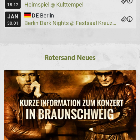
Heimspiel
Kulttempel
@
18.12
DE
Berlin
JAN
Berlin Dark Nights
Festsaal Kreuzberg
@
30.01
Rotersand Neues