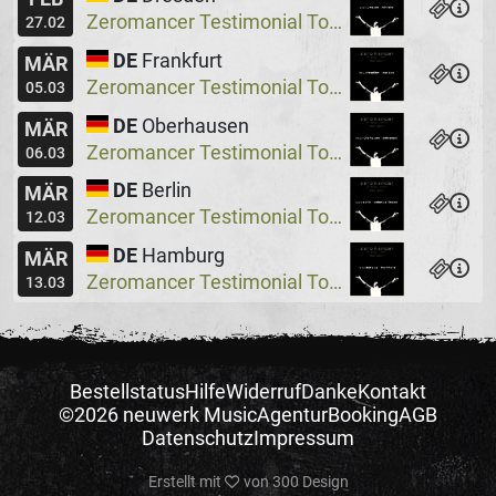
Zeromancer Testimonial Tour, Special Guest: Lakeside X
27.02
DE
Frankfurt
MÄR
Zeromancer Testimonial Tour, Special Guest: Lakeside X
05.03
DE
Oberhausen
MÄR
Zeromancer Testimonial Tour, Special Guest: Lakeside X
06.03
DE
Berlin
MÄR
Zeromancer Testimonial Tour, Special Guest: Lakeside X
12.03
DE
Hamburg
MÄR
Zeromancer Testimonial Tour, Special Guest: Lakeside X
13.03
Bestellstatus
Hilfe
Widerruf
Danke
Kontakt
©2026 neuwerk Music
Agentur
Booking
AGB
Datenschutz
Impressum
Erstellt mit
von
300 Design