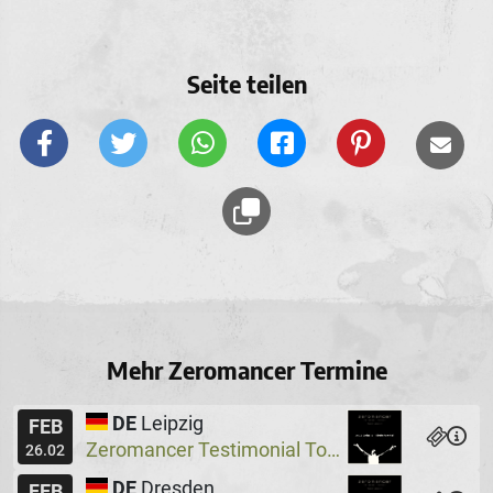
Seite teilen
Mehr Zeromancer Termine
DE
Leipzig
FEB
Zeromancer Testimonial Tour, Special Guest: Lakeside X
26.02
DE
Dresden
FEB