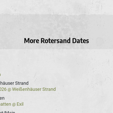
More Rotersand Dates
n
häuser Strand
2026
Weißenhäuser Strand
@
gen
hatten
Exil
@
rt/Main