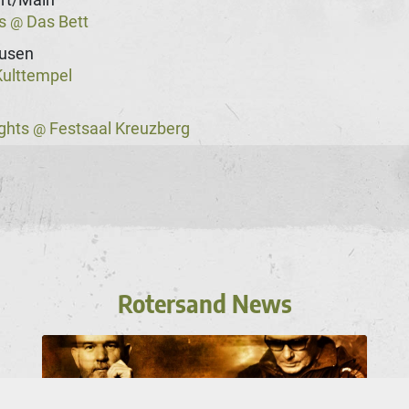
ss
Das Bett
@
usen
ulttempel
ights
Festsaal Kreuzberg
@
Rotersand News