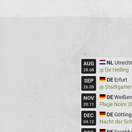
NL
Utrecht
AUG
De Helling
@
28.08
DE
Erfurt
SEP
Stadtgarte
@
26.09
DE
Weißen
NOV
Plage Noire 
20.11
DE
Göttin
DEC
Nacht der Sc
04.12
DE
Frankfu