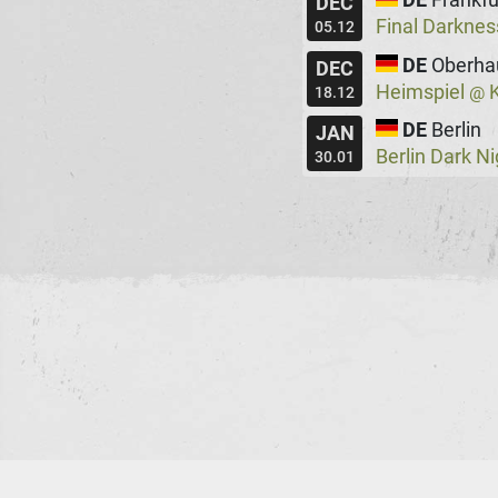
DEC
Final Darkne
05.12
DE
Oberha
DEC
Heimspiel
K
@
18.12
DE
Berlin
JAN
Berlin Dark N
30.01