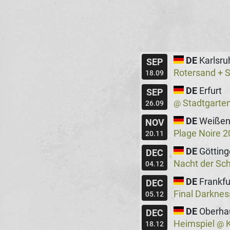
DE
Karlsru
SEP
Rotersand + 
18.09
DE
Erfurt
SEP
Stadtgarte
@
26.09
DE
Weißen
NOV
Plage Noire 
20.11
DE
Göttin
DEC
Nacht der Sc
04.12
DE
Frankfu
DEC
Final Darkne
05.12
DE
Oberha
DEC
Heimspiel
K
@
18.12