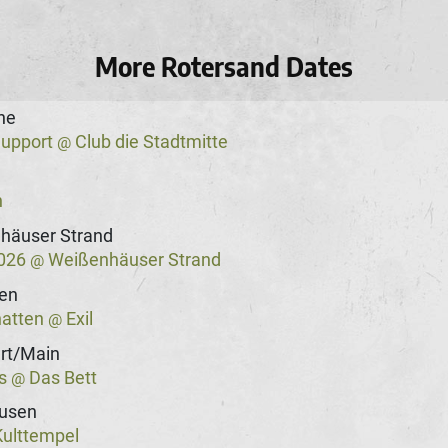
More Rotersand Dates
he
Support
Club die Stadtmitte
@
n
häuser Strand
2026
Weißenhäuser Strand
@
gen
hatten
Exil
@
rt/Main
ss
Das Bett
@
usen
ulttempel