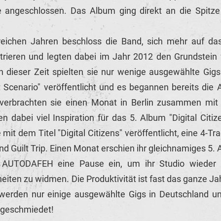
 angeschlossen. Das Album ging direkt an die Spit
reichen Jahren beschloss die Band, sich mehr auf da
trieren und legten dabei im Jahr 2012 den Grundstein f
In dieser Zeit spielten sie nur wenige ausgewählte Gi
 Scenario" veröffentlicht und es begannen bereits die 
 verbrachten sie einen Monat in Berlin zusammen mi
n dabei viel Inspiration für das 5. Album "Digital Citi
 mit dem Titel "Digital Citizens" veröffentlicht, eine 4-T
d Guilt Trip. Einen Monat erschien ihr gleichnamiges 5.
 AUTODAFEH eine Pause ein, um ihr Studio wieder 
eiten zu widmen. Die Produktivität ist fast das ganze Ja
 werden nur einige ausgewählte Gigs in Deutschland u
 geschmiedet!