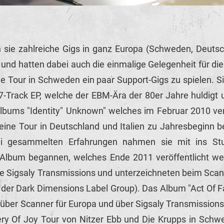
 sie zahlreiche Gigs in ganz Europa (Schweden, Deutschl
 und hatten dabei auch die einmalige Gelegenheit für di
 Tour in Schweden ein paar Support-Gigs zu spielen. Sie
ne 7-Track EP, welche der EBM-Ära der 80er Jahre huldig
lbums "Identity" Unknown" welches im Februar 2010 verö
leine Tour in Deutschland und Italien zu Jahresbegi
ei gesammelten Erfahrungen nahmen sie mit ins Stu
 Album begannen, welches Ende 2011 veröffentlicht wer
ie Sigsaly Transmissions und unterzeichneten beim Scan
 der Dark Dimensions Label Group). Das Album "Act Of F
- über Scanner für Europa und über Sigsaly Transmissions
y Of Joy Tour von Nitzer Ebb und Die Krupps in Schw