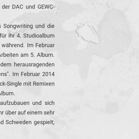
ze der DAC und GEWC-
s Songwriting und die
ür ihr 4. Studioalbum
gs während. Im Februar
Arbeiten am 5. Album.
t dem herausragenden
zens". Im Februar 2014
rack-Single mit Remixen
 Album.
aufzubauen und sich
hr über auf einem sehr
nd Schweden gespielt,