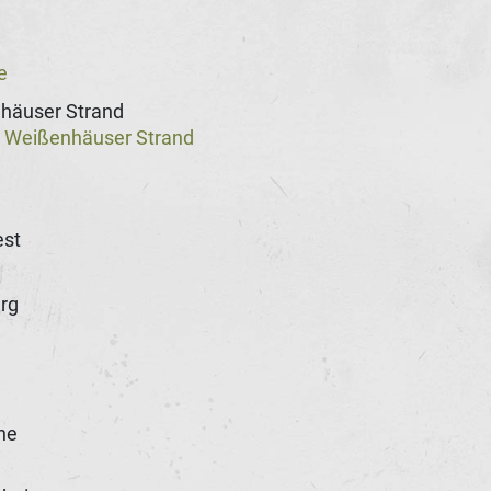
e
häuser Strand
Weißenhäuser Strand
@
st
rg
he