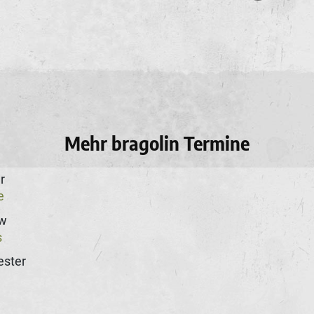
Mehr bragolin Termine
r
e
w
s
ster
n