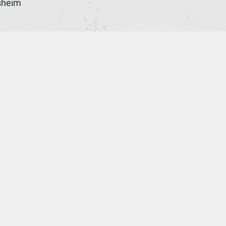
sheim
n
ld
e
ona