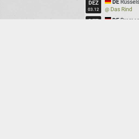
DE
Rüssel
DEZ
Das Rind
@
03.12
DE
Breme
DEZ
Lila Eule
@
05.12
DE
Bielefe
DEZ
Movie
@
06.12
CZ
Prag
DEZ
Cafe V Les
@
08.12
CZ
Brno
DEZ
Art Bar
@
09.12
ES
Barcel
DEZ
Sala Wolf
@
11.12
ES
Madrid
DEZ
Sala Nazca
@
12.12
FR
Paris
DEZ
Le Chinois
@
17.12