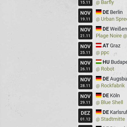
Barfly
@
15.11
DE
Berlin
NOV
Urban Spre
@
19.11
DE
Weißen
NOV
Plage Noire
21.11
AT
Graz
NOV
ppc
@
25.11
HU
Budape
NOV
Robot
@
26.11
DE
Augsbu
NOV
Rockfabrik
@
28.11
DE
Köln
NOV
Blue Shell
@
29.11
DE
Karlsru
DEZ
Stadtmitte
@
01.12