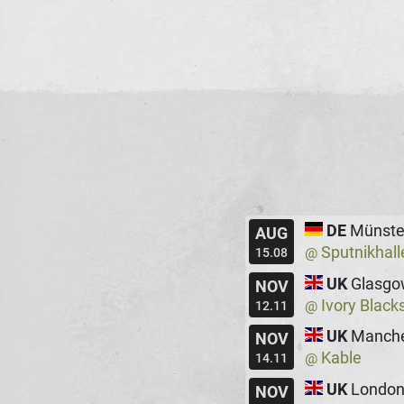
DE
Münste
AUG
Sputnikhall
@
15.08
UK
Glasgo
NOV
Ivory Black
@
12.11
UK
Manche
NOV
Kable
@
14.11
UK
Londo
NOV