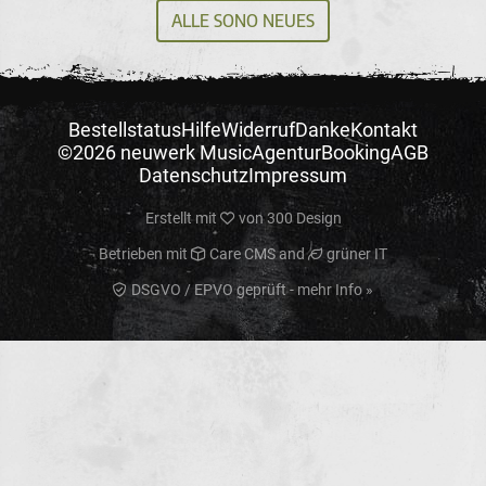
ALLE SONO NEUES
Bestellstatus
Hilfe
Widerruf
Danke
Kontakt
©2026 neuwerk Music
Agentur
Booking
AGB
Datenschutz
Impressum
Erstellt mit
von
300 Design
Betrieben mit
Care CMS
and
grüner IT
DSGVO / EPVO geprüft - mehr Info »