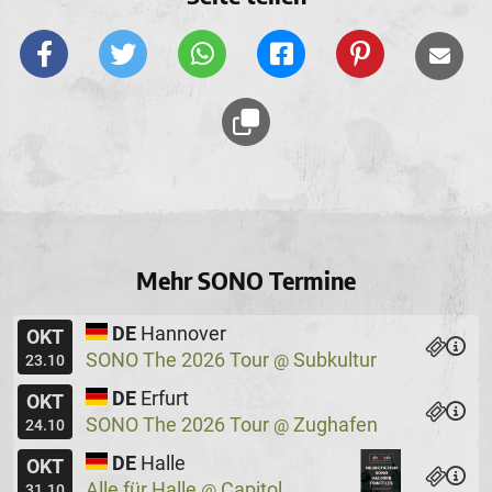
Mehr SONO Termine
DE
Hannover
OKT
SONO The 2026 Tour
Subkultur
@
23.10
DE
Erfurt
OKT
SONO The 2026 Tour
Zughafen
@
24.10
DE
Halle
OKT
Alle für Halle
Capitol
@
31.10