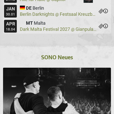
DE
Berlin
JAN
Berlin Darknights
Festsaal Kreuzberg
@
30.01
MT
Malta
APR
Dark Malta Festival 2027
Gianpula Village
@
18.04
SONO Neues