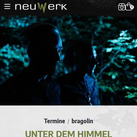
0
Termine
bragolin
/
UNTER DEM HIMMEL