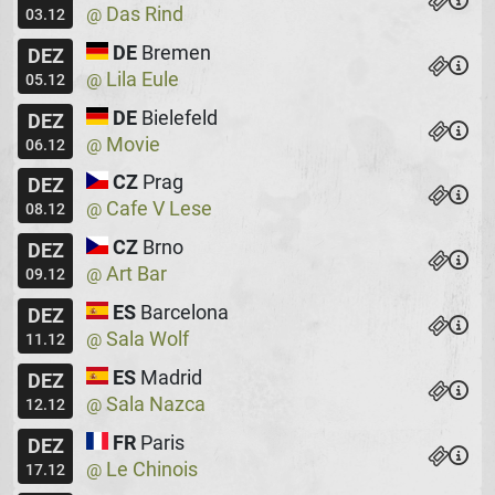
Das Rind
@
03.12
DE
Bremen
DEZ
Lila Eule
@
05.12
DE
Bielefeld
DEZ
Movie
@
06.12
CZ
Prag
DEZ
Cafe V Lese
@
08.12
CZ
Brno
DEZ
Art Bar
@
09.12
ES
Barcelona
DEZ
Sala Wolf
@
11.12
ES
Madrid
DEZ
Sala Nazca
@
12.12
FR
Paris
DEZ
Le Chinois
@
17.12