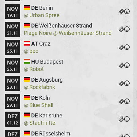
DE
Berlin
NOV
Urban Spree
@
19.11
DE
Weißenhäuser Strand
NOV
Plage Noire
Weißenhäuser Strand
@
21.11
AT
Graz
NOV
ppc
@
25.11
HU
Budapest
NOV
Robot
@
26.11
DE
Augsburg
NOV
Rockfabrik
@
28.11
DE
Köln
NOV
Blue Shell
@
29.11
DE
Karlsruhe
DEZ
Stadtmitte
@
01.12
DE
Rüsselsheim
DEZ