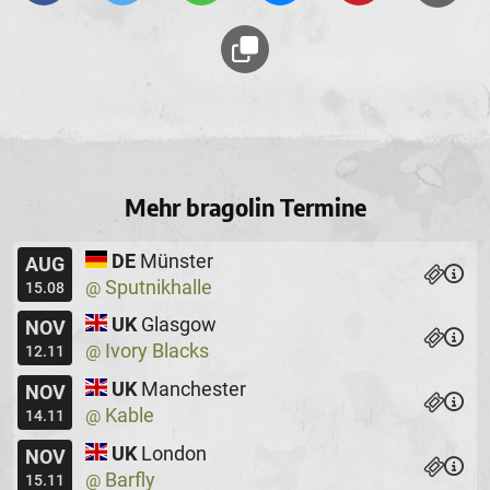
Mehr bragolin Termine
DE
Münster
AUG
Sputnikhalle
@
15.08
UK
Glasgow
NOV
Ivory Blacks
@
12.11
UK
Manchester
NOV
Kable
@
14.11
UK
London
NOV
Barfly
@
15.11