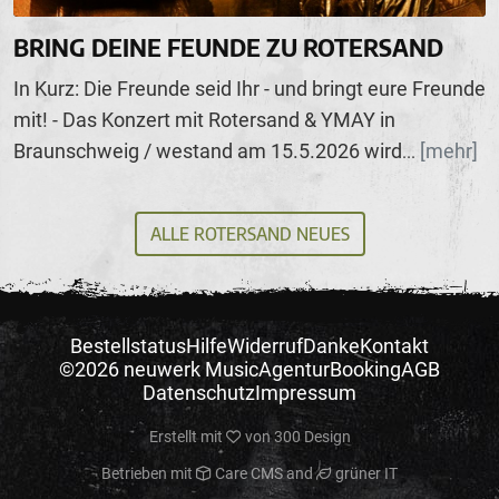
BRING DEINE FEUNDE ZU ROTERSAND
In Kurz: Die Freunde seid Ihr - und bringt eure Freunde
mit! - Das Konzert mit Rotersand & YMAY in
Braunschweig / westand am 15.5.2026 wird
[mehr]
...
ALLE ROTERSAND NEUES
Bestellstatus
Hilfe
Widerruf
Danke
Kontakt
©2026 neuwerk Music
Agentur
Booking
AGB
Datenschutz
Impressum
Erstellt mit
von
300 Design
Betrieben mit
Care CMS
and
grüner IT