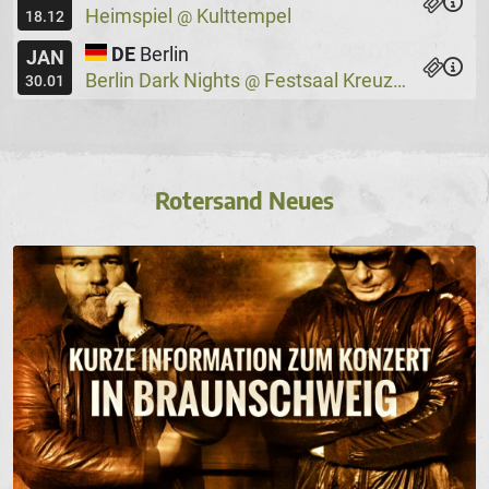
Heimspiel
Kulttempel
@
18.12
DE
Berlin
JAN
Berlin Dark Nights
Festsaal Kreuzberg
@
30.01
Rotersand Neues