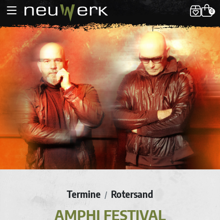
0
Termine
Rotersand
/
AMPHI FESTIVAL