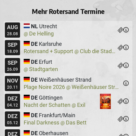
Mehr Rotersand Termine
NL
Utrecht
AUG
De Helling
@
28.08
DE
Karlsruhe
SEP
Rotersand + Support
Club die Stadtmitte
@
18.09
DE
Erfurt
SEP
Stadtgarten
@
26.09
DE
Weißenhäuser Strand
NOV
Plage Noire 2026
Weißenhäuser Strand
@
20.11
DE
Göttingen
DEZ
Nacht der Schatten
Exil
@
04.12
DE
Frankfurt/Main
DEZ
Final Darkness
Das Bett
@
05.12
DE
Oberhausen
DEZ