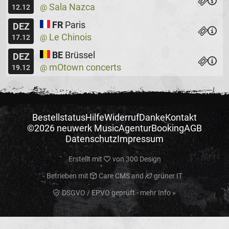
Sala Nazca
@
12.12
FR
Paris
DEZ
Le Chinois
@
17.12
BE
Brüssel
DEZ
mOtown concerts
@
19.12
Bestellstatus
Hilfe
Widerruf
Danke
Kontakt
©2026 neuwerk Music
Agentur
Booking
AGB
Datenschutz
Impressum
Erstellt mit
von
300 Design
Betrieben mit
Care CMS
and
grüner IT
DSGVO / EPVO geprüft - mehr Info »