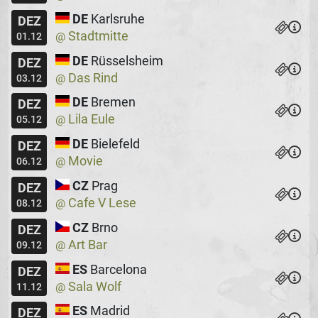
DE
Karlsruhe
DEZ
Stadtmitte
@
01.12
DE
Rüsselsheim
DEZ
Das Rind
@
03.12
DE
Bremen
DEZ
Lila Eule
@
05.12
DE
Bielefeld
DEZ
Movie
@
06.12
CZ
Prag
DEZ
Cafe V Lese
@
08.12
CZ
Brno
DEZ
Art Bar
@
09.12
ES
Barcelona
DEZ
Sala Wolf
@
11.12
ES
Madrid
DEZ