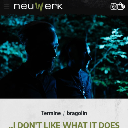
0
Termine
bragolin
/
,,I DON'T LIKE WHAT IT DOES