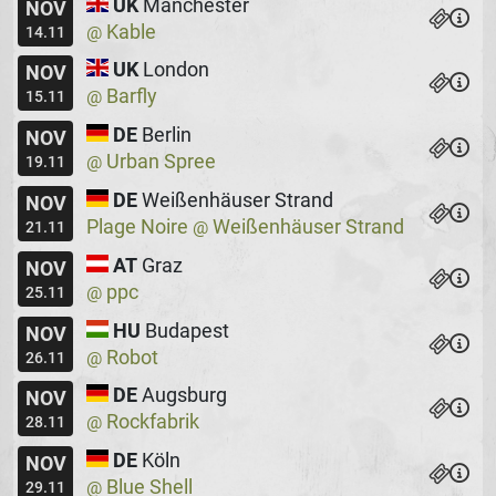
UK
Manchester
NOV
Kable
@
14.11
UK
London
NOV
Barfly
@
15.11
DE
Berlin
NOV
Urban Spree
@
19.11
DE
Weißenhäuser Strand
NOV
Plage Noire
Weißenhäuser Strand
@
21.11
AT
Graz
NOV
ppc
@
25.11
HU
Budapest
NOV
Robot
@
26.11
DE
Augsburg
NOV
Rockfabrik
@
28.11
DE
Köln
NOV
Blue Shell
@
29.11