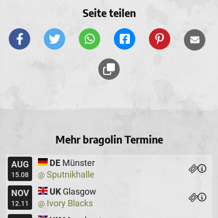
Seite teilen
Mehr bragolin Termine
DE
Münster
AUG
Sputnikhalle
@
15.08
UK
Glasgow
NOV
Ivory Blacks
@
12.11