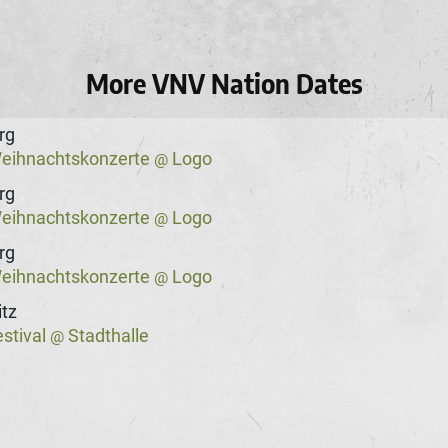
More VNV Nation Dates
rg
eihnachtskonzerte
Logo
@
rg
eihnachtskonzerte
Logo
@
rg
eihnachtskonzerte
Logo
@
tz
stival
Stadthalle
@