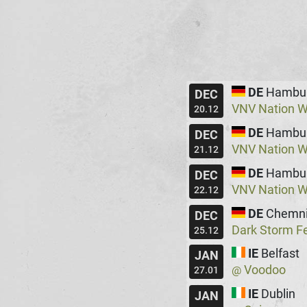
DE
Hambu
DEC
VNV Nation W
20.12
DE
Hambu
DEC
VNV Nation W
21.12
DE
Hambu
DEC
VNV Nation W
22.12
DE
Chemni
DEC
Dark Storm Fe
25.12
IE
Belfast
JAN
Voodoo
@
27.01
IE
Dublin
JAN