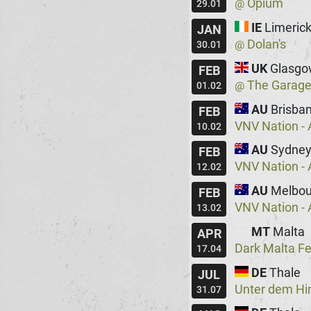
Opium
@
29.01
IE
Limeric
JAN
Dolan's
@
30.01
UK
Glasgo
FEB
The Garag
@
01.02
AU
Brisba
FEB
VNV Nation - 
10.02
AU
Sydne
FEB
VNV Nation - 
12.02
AU
Melbou
FEB
VNV Nation - 
13.02
MT
Malta
APR
Dark Malta Fe
17.04
DE
Thale
JUL
Unter dem H
31.07