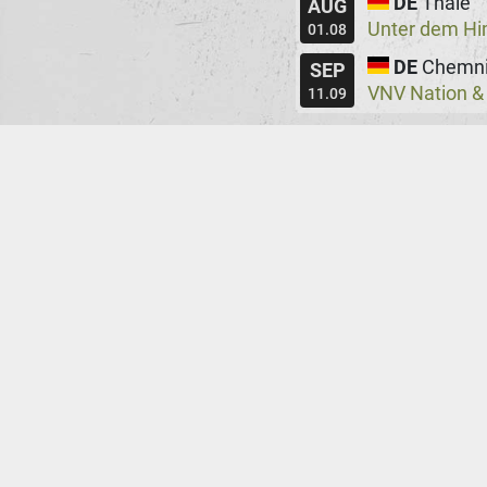
DE
Thale
AUG
Unter dem H
01.08
DE
Chemni
SEP
VNV Nation &
11.09