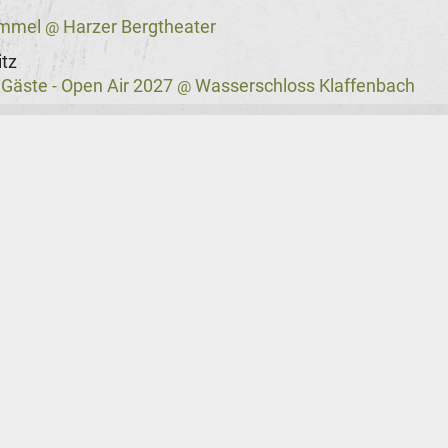
immel
Harzer Bergtheater
@
tz
 Gäste - Open Air 2027
Wasserschloss Klaffenbach
@
VNV Nation News