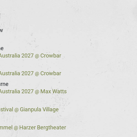
k
w
e
ne
Australia 2027
Crowbar
@
y
Australia 2027
Crowbar
@
rne
Australia 2027
Max Watts
@
stival
Gianpula Village
@
immel
Harzer Bergtheater
@