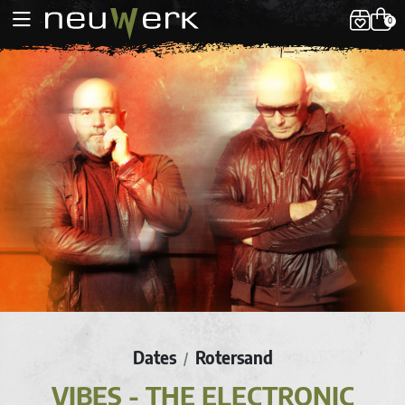
0
Dates
Rotersand
/
VIBES - THE ELECTRONIC