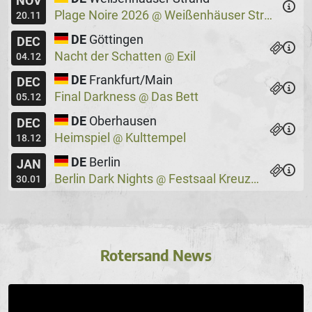
NOV
Plage Noire 2026
Weißenhäuser Strand
@
20.11
DE
Göttingen
DEC
Nacht der Schatten
Exil
@
04.12
DE
Frankfurt/Main
DEC
Final Darkness
Das Bett
@
05.12
DE
Oberhausen
DEC
Heimspiel
Kulttempel
@
18.12
DE
Berlin
JAN
Berlin Dark Nights
Festsaal Kreuzberg
@
30.01
Rotersand News