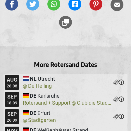
More Rotersand Dates
NL
Utrecht
AUG
De Helling
@
28.08
DE
Karlsruhe
SEP
Rotersand + Support
Club die Stadtmitte
@
18.09
DE
Erfurt
SEP
Stadtgarten
@
26.09
DE
Weißenhäuser Strand